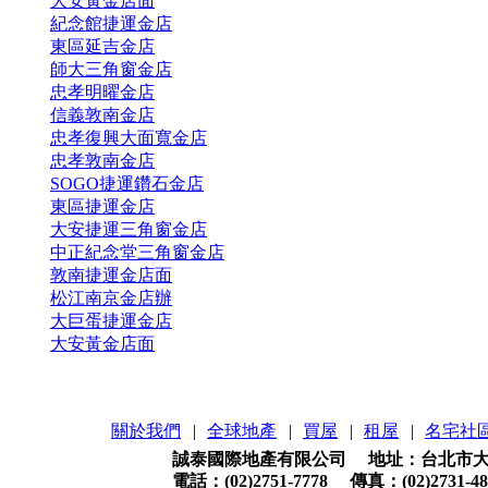
大安黃金店面
紀念館捷運金店
東區延吉金店
師大三角窗金店
忠孝明曜金店
信義敦南金店
忠孝復興大面寬金店
忠孝敦南金店
SOGO捷運鑽石金店
東區捷運金店
大安捷運三角窗金店
中正紀念堂三角窗金店
敦南捷運金店面
松江南京金店辦
大巨蛋捷運金店
大安黃金店面
關於我們
|
全球地產
|
買屋
|
租屋
|
名宅社
誠泰國際地產有限公司 地址：台北市大安
電話：(02)2751-7778 傳真：(02)2731-48