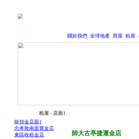
關於我們
全球地產
買屋
租屋
租屋 - 店面1
統領金店面1
忠孝敦南面寬金店
師大古亭捷運金店
東區收租金店