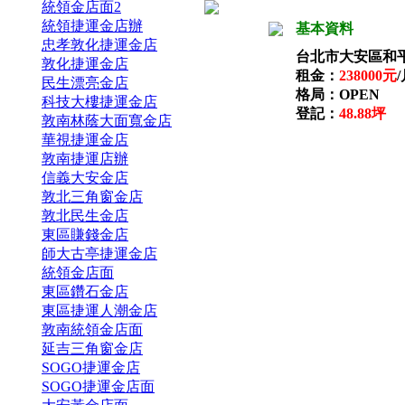
統領金店面2
統領捷運金店辦
基本資料
忠孝敦化捷運金店
台北市大安區和
敦化捷運金店
租金：
238000元
民生漂亮金店
格局：OPEN
科技大樓捷運金店
登記：
48.88坪
敦南林蔭大面寬金店
華視捷運金店
敦南捷運店辦
信義大安金店
敦北三角窗金店
敦北民生金店
東區賺錢金店
師大古亭捷運金店
統領金店面
東區鑽石金店
東區捷運人潮金店
敦南統領金店面
延吉三角窗金店
SOGO捷運金店
SOGO捷運金店面