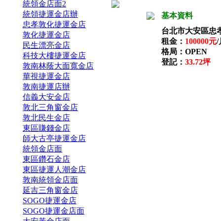
統領金店面2
統領捷運金店辦
基本資料
忠孝敦化捷運金店
台北市大安區忠
敦化捷運金店
租金：
100000元
民生漂亮金店
格局：OPEN
科技大樓捷運金店
登記：
33.72坪
敦南林蔭大面寬金店
華視捷運金店
敦南捷運店辦
信義大安金店
敦北三角窗金店
敦北民生金店
東區賺錢金店
師大古亭捷運金店
統領金店面
東區鑽石金店
東區捷運人潮金店
敦南統領金店面
延吉三角窗金店
SOGO捷運金店
SOGO捷運金店面