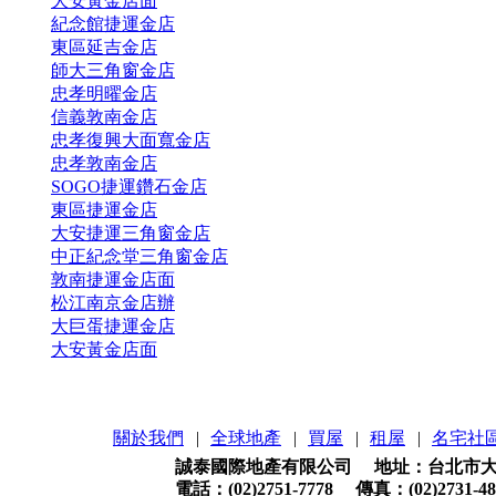
大安黃金店面
紀念館捷運金店
東區延吉金店
師大三角窗金店
忠孝明曜金店
信義敦南金店
忠孝復興大面寬金店
忠孝敦南金店
SOGO捷運鑽石金店
東區捷運金店
大安捷運三角窗金店
中正紀念堂三角窗金店
敦南捷運金店面
松江南京金店辦
大巨蛋捷運金店
大安黃金店面
關於我們
|
全球地產
|
買屋
|
租屋
|
名宅社
誠泰國際地產有限公司 地址：台北市大安
電話：(02)2751-7778 傳真：(02)2731-48