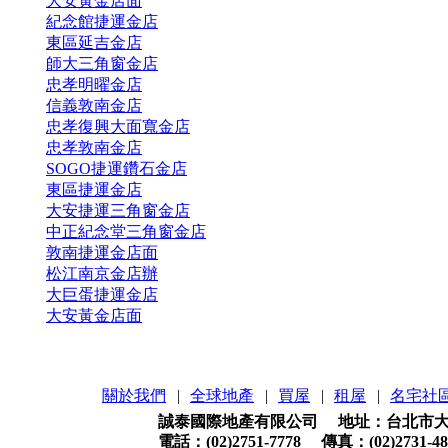
大安黃金店面
紀念館捷運金店
東區延吉金店
師大三角窗金店
忠孝明曜金店
信義敦南金店
忠孝復興大面寬金店
忠孝敦南金店
SOGO捷運鑽石金店
東區捷運金店
大安捷運三角窗金店
中正紀念堂三角窗金店
敦南捷運金店面
松江南京金店辦
大巨蛋捷運金店
大安黃金店面
關於我們
|
全球地產
|
買屋
|
租屋
|
名宅社
誠泰國際地產有限公司 地址：台北市大安
電話：(02)2751-7778 傳真：(02)2731-48