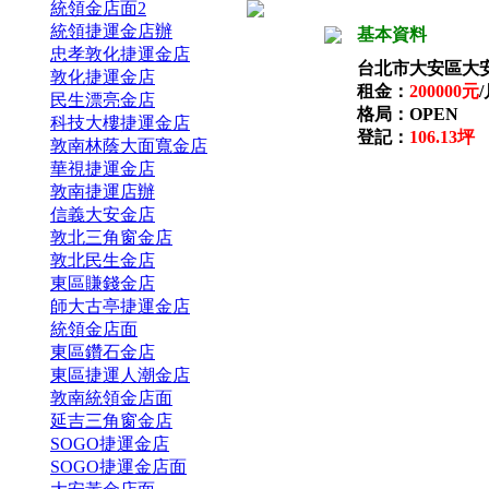
統領金店面2
統領捷運金店辦
基本資料
忠孝敦化捷運金店
台北市大安區大
敦化捷運金店
租金：
200000元
民生漂亮金店
格局：OPEN
科技大樓捷運金店
登記：
106.13坪
敦南林蔭大面寬金店
華視捷運金店
敦南捷運店辦
信義大安金店
敦北三角窗金店
敦北民生金店
東區賺錢金店
師大古亭捷運金店
統領金店面
東區鑽石金店
東區捷運人潮金店
敦南統領金店面
延吉三角窗金店
SOGO捷運金店
SOGO捷運金店面